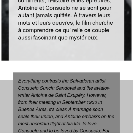
Antoine et Consuelo ne se sont pour
autant jamais quittés. À travers leurs
mots et leurs oeuvres, le film cherche
à comprendre ce qui relie ce couple
aussi fascinant que mystérieux.
Everything contrasts the Salvadoran artist
Consuelo Suncin Sandoval and the aviator-
writer Antoine de Saint Exupéry. However,
from their meeting in September 1930 in
Buenos Aires, it's clear. A marriage soon
seals their union, and Antoine embarks on the
most uncertain flight of his life: to love
Consuelo and to be loved by Consuelo. For