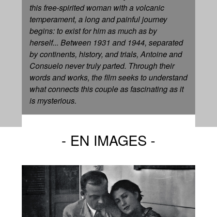
this free-spirited woman with a volcanic
temperament, a long and painful journey
begins: to exist for him as much as by
herself... Between 1931 and 1944, separated
by continents, history, and trials, Antoine and
Consuelo never truly parted. Through their
words and works, the film seeks to understand
what connects this couple as fascinating as it
is mysterious.
EN IMAGES