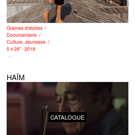
Graines d'étoiles
Documentaire
Culture
,
Jeunesse
5 x 26' - 2018
HAÏM
CATALOGUE