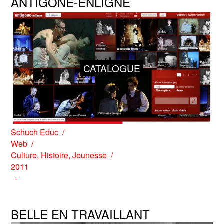
ANTIGONE-ENLIGNE
CATALOGUE
Schuch Educ
Web
Culture
,
Histoire
,
Jeunesse
2011
BELLE EN TRAVAILLANT