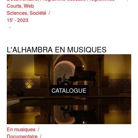
Courts
,
Web
Sciences
,
Société
15' - 2023
L'ALHAMBRA EN MUSIQUES
CATALOGUE
En musiques
Documentaire