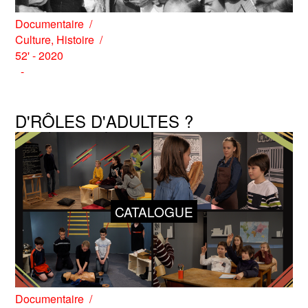
Documentaire
Culture
,
Histoire
52' - 2020
D'RÔLES D'ADULTES ?
CATALOGUE
Documentaire