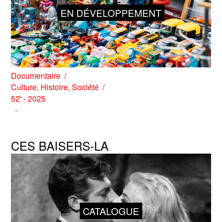
EN DÉVELOPPEMENT
Documentaire
Culture
,
Histoire
,
Société
52' - 2025
CES BAISERS-LA
CATALOGUE