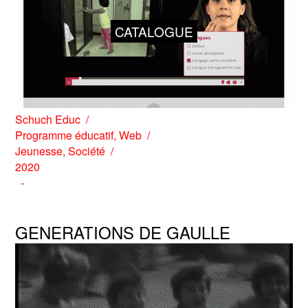
CATALOGUE
Schuch Educ
Programme éducatif
,
Web
Jeunesse
,
Société
2020
GENERATIONS DE GAULLE