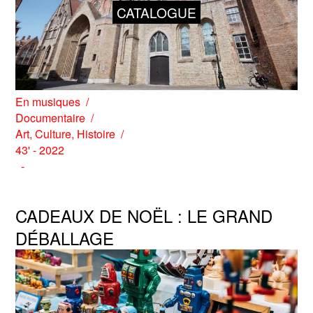
CATALOGUE
En musiques
Documentaire
Art
,
Culture
,
Histoire
43' - 2022
CADEAUX DE NOËL : LE GRAND
DÉBALLAGE