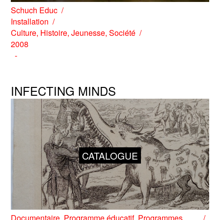
Schuch Educ
Installation
Culture
,
Histoire
,
Jeunesse
,
Société
2008
INFECTING MINDS
CATALOGUE
Documentaire
,
Programme éducatif
,
Programmes