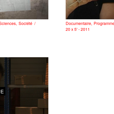
Sciences
Société
Documentaire
Programme
20 x 5' - 2011
UE