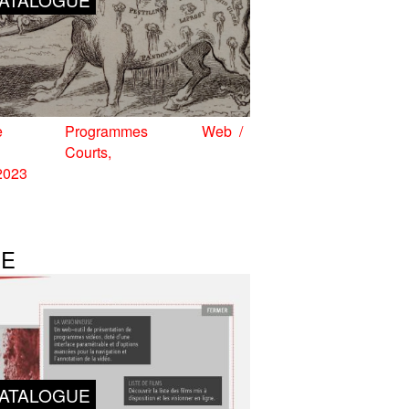
e
Programmes
Web
Courts
 2023
SE
ATALOGUE