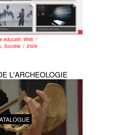
 éducatif
Web
s
Société
2009
DE L'ARCHEOLOGIE
ATALOGUE