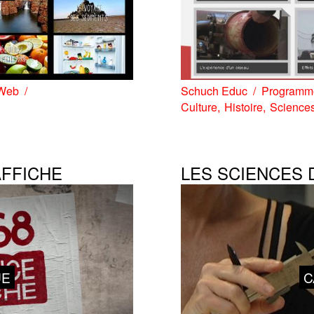
Web
Schuch Educ
Programme
Culture
Histoire
Science
AFFICHE
LES SCIENCES 
UE
C