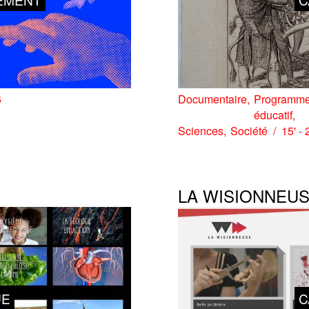
6
Documentaire
Programm
éducatif
Sciences
Société
15' -
LA WISIONNEU
UE
C