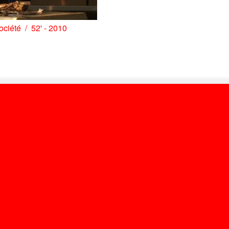
ociété
52' - 2010