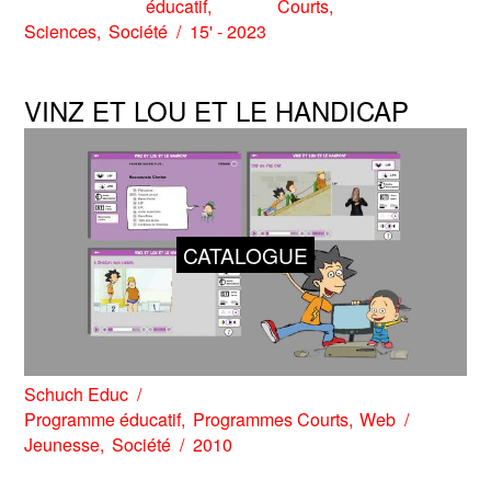
éducatif
Courts
Sciences
Société
15' - 2023
VINZ ET LOU ET LE HANDICAP
CATALOGUE
Schuch Educ
Programme éducatif
Programmes Courts
Web
Jeunesse
Société
2010