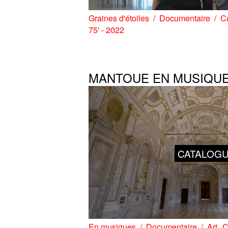
Graines d'étoiles
Documentaire
Cu
75' - 2022
MANTOUE EN MUSIQU
CATALOG
En musiques
Documentaire
Art
C