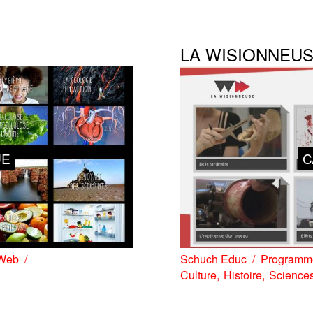
LA WISIONNEU
UE
C
Web
Schuch Educ
Programme
Culture
Histoire
Science