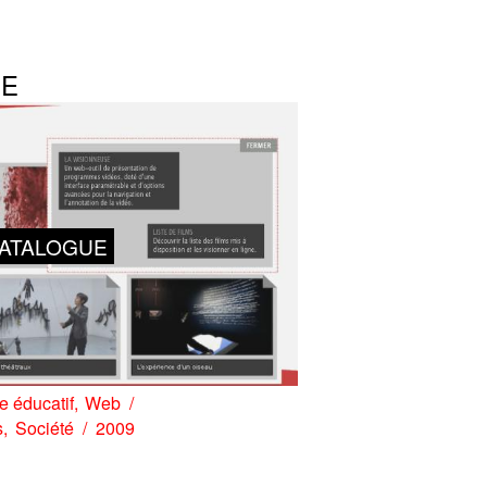
SE
ATALOGUE
 éducatif
Web
s
Société
2009