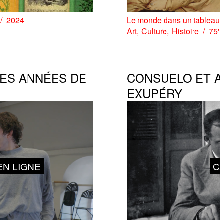
2024
Le monde dans un tableau
Art
Culture
Histoire
75'
LES ANNÉES DE
CONSUELO ET A
EXUPÉRY
N LIGNE
C