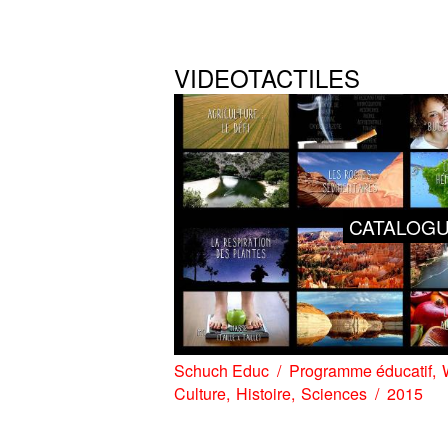
VIDEOTACTILES
CATALOG
Schuch Educ
Programme éducatif
Culture
Histoire
Sciences
2015