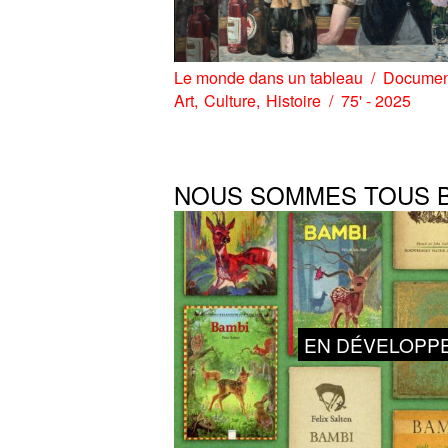
Le monde dans un tableau
Documen
Art
Culture
Histoire
75' - 2025
NOUS SOMMES TOUS 
EN DÉVELOPP