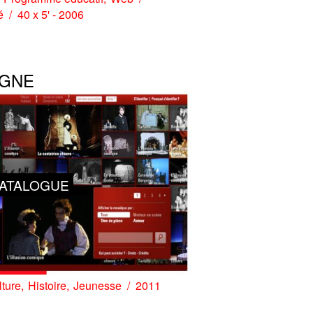
é
40 x 5' - 2006
IGNE
ATALOGUE
ture
Histoire
Jeunesse
2011