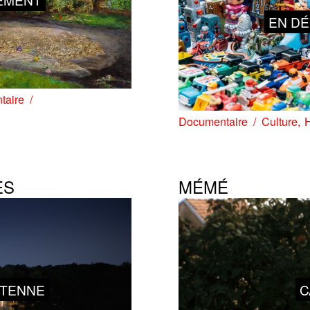
EN D
taire
Documentaire
Culture
H
ES
MÉMÉ
NTENNE
C