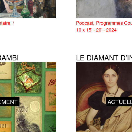
taire
Podcast
Programmes Cou
10 x 15' - 20' - 2024
BAMBI
LE DIAMANT D’
EMENT
ACTUEL