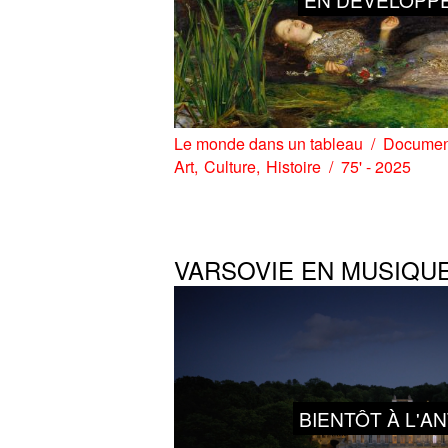
Le monde dans un tableau
Documen
Art
Culture
Histoire
75' - 2025
VARSOVIE EN MUSIQU
BIENTÔT À L'A