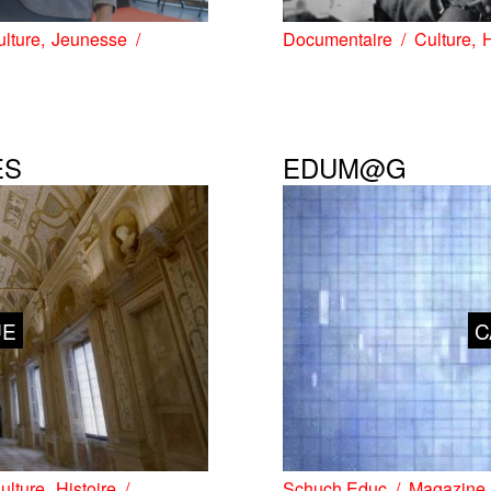
lture
Jeunesse
Documentaire
Culture
H
ES
EDUM@G
UE
C
ulture
Histoire
Schuch Educ
Magazine