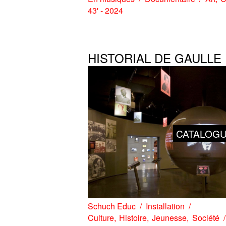
43' - 2024
HISTORIAL DE GAULLE
CATALOG
Schuch Educ
Installation
Culture
Histoire
Jeunesse
Société