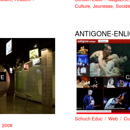
Culture
Jeunesse
Sociét
ANTIGONE-ENL
UE
C
Schuch Educ
Web
Cul
2008