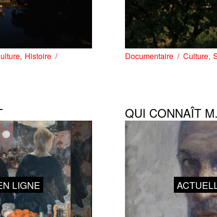
ulture
Histoire
Documentaire
Culture
S
T
QUI CONNAÎT M.
N LIGNE
ACTUEL