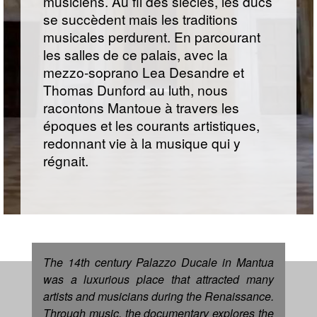
musiciens. Au fil des siècles, les ducs
se succèdent mais les traditions
musicales perdurent. En parcourant
les salles de ce palais, avec la
mezzo-soprano Lea Desandre et
Thomas Dunford au luth, nous
racontons Mantoue à travers les
époques et les courants artistiques,
redonnant vie à la musique qui y
régnait.
The 14th century Palazzo Ducale in Mantua
was a luxurious place that attracted many
artists and musicians during the Renaissance.
Through music, the documentary explores the