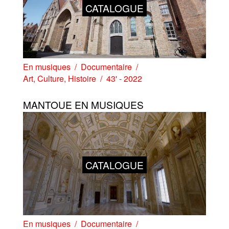
CATALOGUE
En musiques
Documentaire
Art
,
Culture
,
Histoire
43' - 2022
MANTOUE EN MUSIQUES
CATALOGUE
En musiques
Documentaire