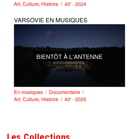
Art
,
Culture
,
Histoire
43' - 2024
VARSOVIE EN MUSIQUES
BIENTÔT À L'ANTENNE
En musiques
Documentaire
Art
,
Culture
,
Histoire
43' - 2025
Les Collections