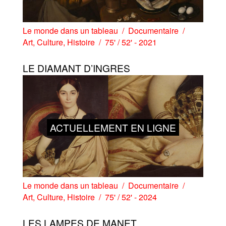
Le monde dans un tableau
Documentaire
Art
,
Culture
,
Histoire
75' / 52' - 2021
LE DIAMANT D’INGRES
ACTUELLEMENT EN LIGNE
Le monde dans un tableau
Documentaire
Art
,
Culture
,
Histoire
75' / 52' - 2024
LES LAMPES DE MANET