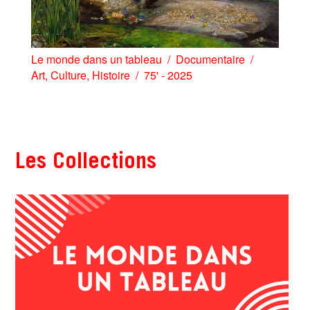
Le monde dans un tableau
Documentaire
Art
,
Culture
,
Histoire
75' - 2025
Les Collections