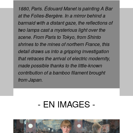
1880, Paris. Édouard Manet is painting
A Bar
at the Folies-Bergère
. In a mirror behind a
barmaid with a distant gaze, the reflections of
two lamps cast a mysterious light over the
scene. From Paris to Tokyo, from Shinto
shrines to the mines of northern France, this
detail draws us into a gripping investigation
that retraces the arrival of electric modernity,
made possible thanks to the little-known
contribution of a bamboo filament brought
from Japan.
EN IMAGES