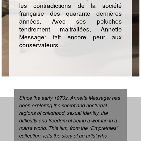
les contradictions de la société
française des quarante dernières
années. Avec ses peluches
tendrement maltraitées, Annette
Messager fait encore peur aux
conservateurs …
Since the early 1970s, Annette Messager has
been exploring the secret and nocturnal
regions of childhood, sexual identity, the
difficulty and freedom of being a woman in a
man's world. This film, from the "Empreintes"
collection, tells the story of an artist who