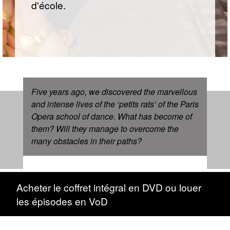
d'école.
Five years ago, we discovered the marvellous
and intense lives of the
‘
petits rats
’
of the Paris
Opera school of dance. What has become of
them? Will they manage to overcome the
many obstacles in their paths?
Acheter le coffret intégral en DVD ou louer
les épisodes en VoD