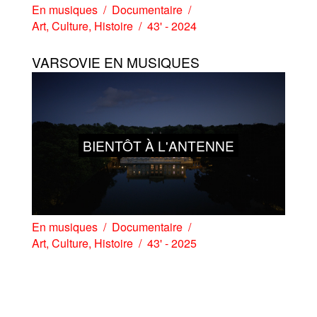
En musiques
Documentaire
Art
,
Culture
,
Histoire
43' - 2024
VARSOVIE EN MUSIQUES
BIENTÔT À L'ANTENNE
En musiques
Documentaire
Art
,
Culture
,
Histoire
43' - 2025