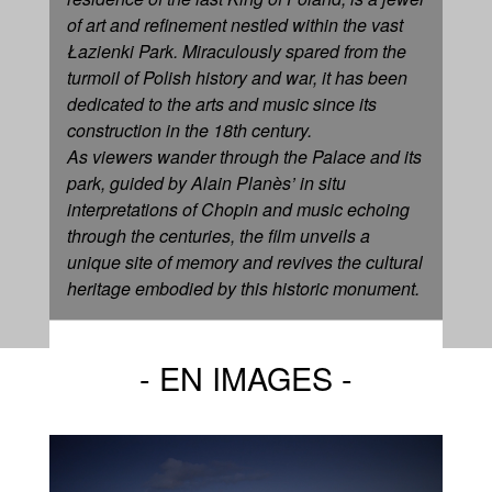
of art and refinement nestled within the vast
Łazienki Park. Miraculously spared from the
turmoil of Polish history and war, it has been
dedicated to the arts and music since its
construction in the 18th century.
As viewers wander through the Palace and its
park, guided by Alain Planès’ in situ
interpretations of Chopin and music echoing
through the centuries, the film unveils a
unique site of memory and revives the cultural
heritage embodied by this historic monument.
EN IMAGES